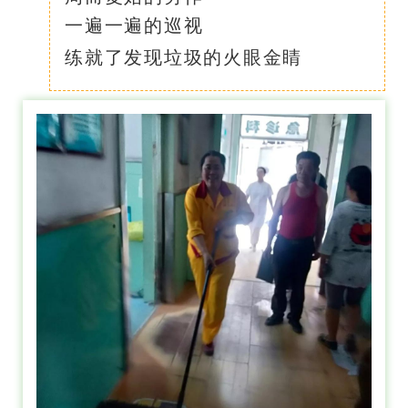
一遍一遍的巡视
练就了发现垃圾的火眼金睛